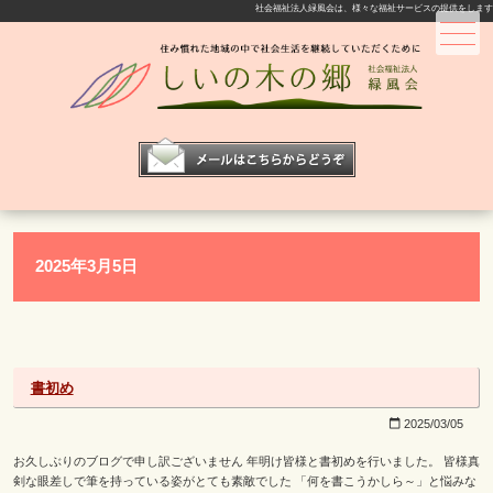
社会福祉法人緑風会は、様々な福祉サービスの提供をします
メニュー
2025年3月5日
書初め
2025/03/05
calendar_today
お久しぶりのブログで申し訳ございません 年明け皆様と書初めを行いました。 皆様真
剣な眼差しで筆を持っている姿がとても素敵でした 「何を書こうかしら～」と悩みな