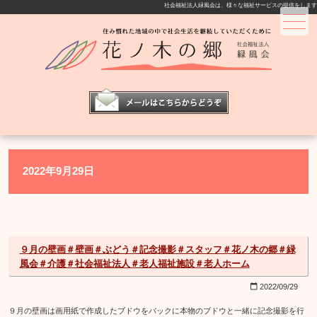
社会福祉法人緑風会は、様々な福祉サービスの提供をします
メニュー
2022年9月29日
９月の壁画＃壁画＃ぶどう＃記念撮影＃スタッフ＃花ノ木の郷＃緑
風会＃介護＃社会福祉法人＃老人福祉施設＃老人ホーム
2022/09/29
calendar_today
９月の壁画は画用紙で作成したブドウをバックに本物のブドウと一緒に記念撮影を行