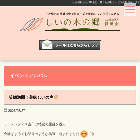
社会福祉法人緑風会は、様々な福祉サービスの提供をします
メニュー
イベントアルバム
笑顔満開！美味しいの声
calendar_today
2026/05/27
ラーメンフェス当日は特設の屋台を設え
会場はまるでお祭りのような熱気に包まれました