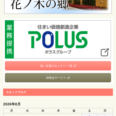
老い支度のセミナー 一覧
緑風会サービス
スタッフブログ
2026年8月
月
火
水
木
金
土
日