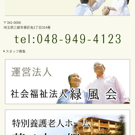
ョ
ン
〒341-0056
埼玉県三郷市番匠免1丁目314番
スタッフ募集